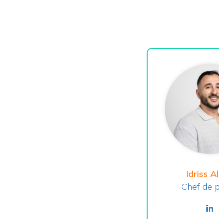
Idriss A
Chef de p
li