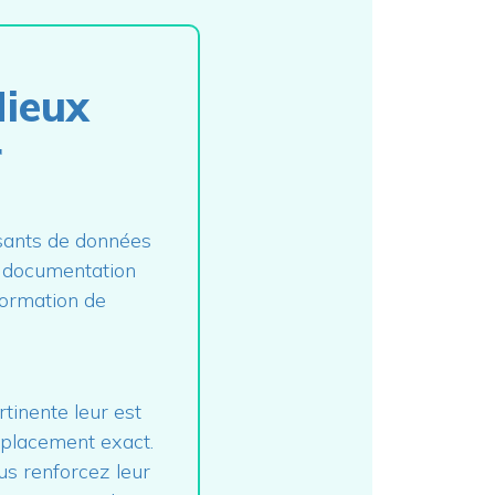
Mieux
r
sants de données
, documentation
nformation de
tinente leur est
mplacement exact.
ous renforcez leur