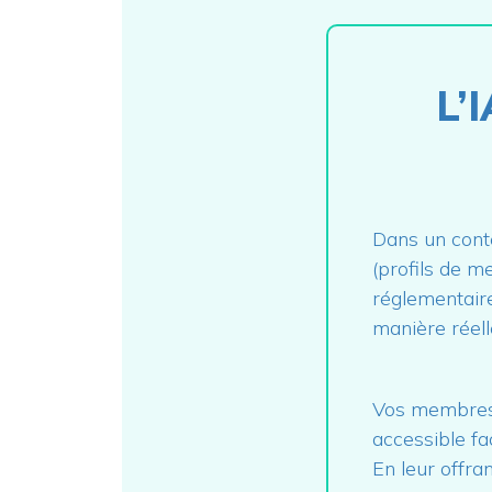
L’
Dans un cont
(profils de m
réglementaire)
manière réell
Vos membres r
accessible f
En leur offran