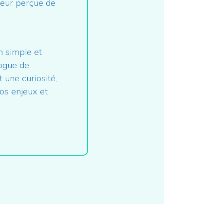
leur perçue de
n simple et
logue de
 une curiosité,
os enjeux et