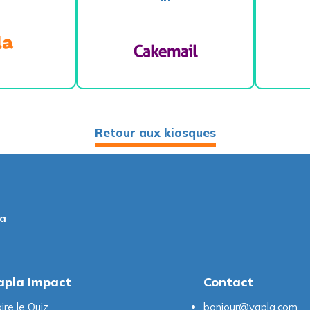
Retour aux kiosques
la
apla Impact
Contact
ire le Quiz
bonjour@yapla.com