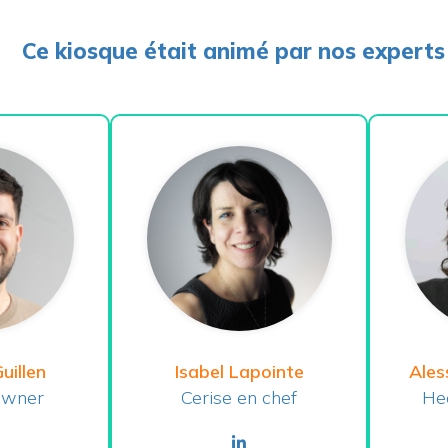
Ce kiosque était animé par nos experts 
illen
Isabel Lapointe
Ales
Owner
Cerise en chef
He
nkedin
linkedin