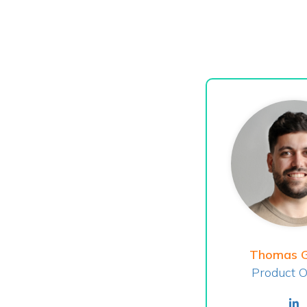
Thomas Gu
Product 
li