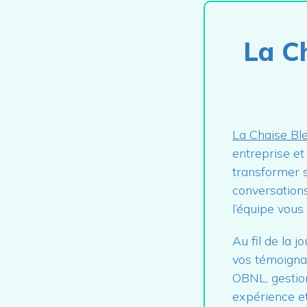
La Ch
La Chaise Bl
entreprise et
transformer s
conversations
l’équipe vous
Au fil de la j
vos témoignag
OBNL, gestion
expérience et