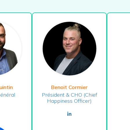
uintin
Benoit Cormier
général
Président & CHO (Chief
Happiness Officer)
nkedin
linkedin