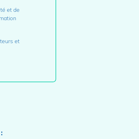
té et de
rmation
teurs et
: