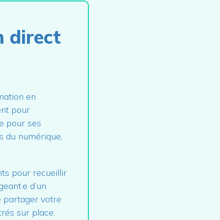
 direct
rmation en
ent pour
ue pour ses
ts du numérique,
ts pour recueillir
geant·e d’un
e partager votre
rés sur place.